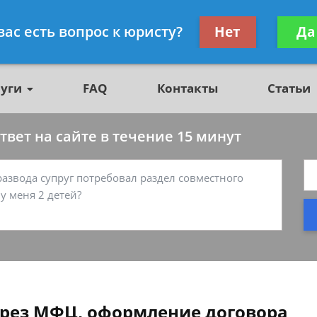
о недвижимости, юрист
Получите консул
вас есть вопрос к юристу?
Нет
Да
бес
луги
FAQ
Контакты
Статьи
вет на сайте в течение 15 минут
ерез МФЦ, оформление договора