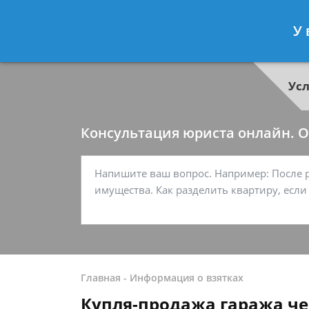
Георгий Ситников
- Специалист п
У 
Спросить юриста
Ус
Консультация юриста онлайн. От
Главная
-
Информация о взятках
Купля-продажа гаража ч