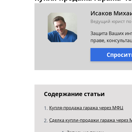
Исаков Миха
Ведущий юрист по
Защита Ваших инт
праве, консульта
Спросит
Содержание статьи
Купля-продажа гаража через МФЦ
Сделка купли-продажи гаража через