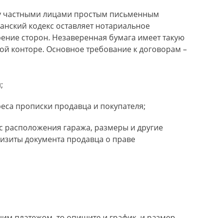
ду частными лицами простым письменным
анский кодекс оставляет нотариальное
рение сторон. Незаверенная бумага имеет такую
ной конторе. Основное требование к договорам –
;
еса прописки продавца и покупателя;
с расположения гаража, размеры и другие
визиты документа продавца о праве
ним платежом, то опишите и график, и размер