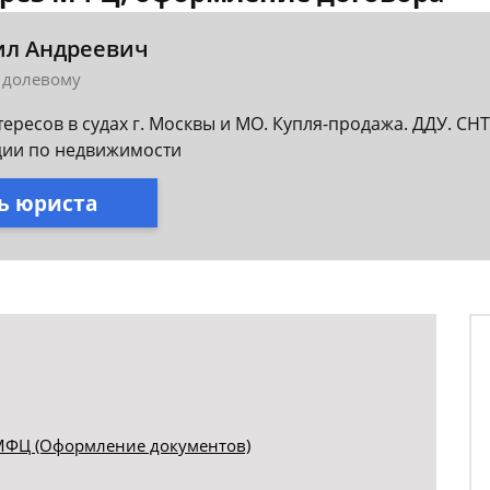
ил Андреевич
 долевому
ересов в судах г. Москвы и МО. Купля-продажа. ДДУ. С
ции по недвижимости
ь юриста
 МФЦ (Оформление документов)