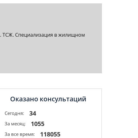
НТ. ТСЖ. Специализация в жилищном
Оказано консультаций
34
Сегодня:
1055
За месяц:
118055
За все время: