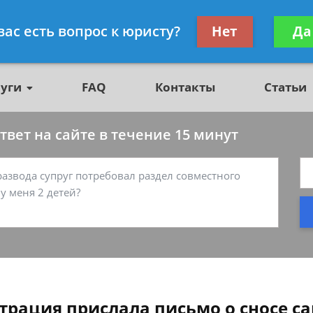
о недвижимости, юрист
Получите консул
вас есть вопрос к юристу?
Нет
Да
бес
луги
FAQ
Контакты
Статьи
вет на сайте в течение 15 минут
трация прислала письмо о сносе са