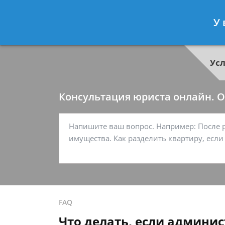
Георгий Ситников
- Специалист п
У 
Спросить юриста
Ус
Консультация юриста онлайн. От
FAQ
Что делать, если админис