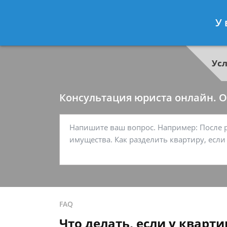
Георгий Ситников
- Специалист п
У 
Спросить юриста
Ус
Консультация юриста онлайн. От
FAQ
Что делать, если у кварт