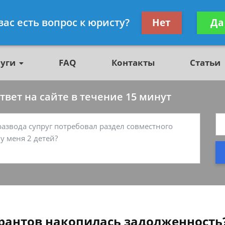
о недвижимости, юрист
Получите консул
вас есть вопрос к юристу?
Нет
Да
бес
луги
FAQ
Контакты
Статьи
вет на сайте в течение 15 минут
ирантов накопилась задолженность