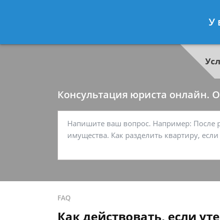
Георгий Ситников
- Специалист п
У 
Спросить юриста
Ус
Консультация юриста онлайн. От
FAQ
Как действовать, если у