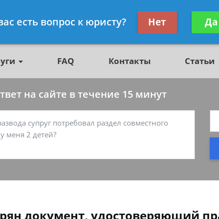
о недвижимости, юрист
Получите консул
вас есть вопрос к юристу?
Нет
Да
бес
луги
FAQ
Контакты
Статьи
вет на сайте в течение 15 минут
терян документ, удостоверяющий пр