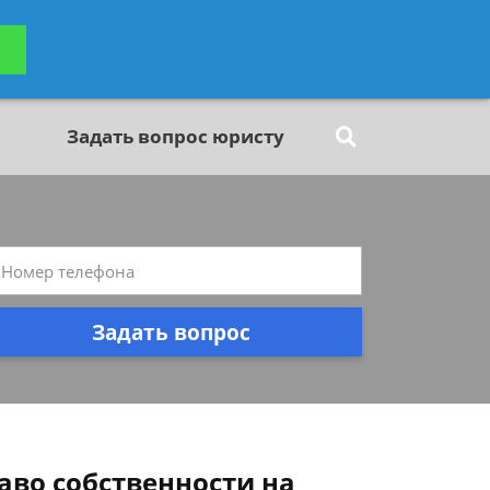
ьтацию
Задать вопрос
платно
Задать вопрос юристу
Задать вопрос
аво собственности на