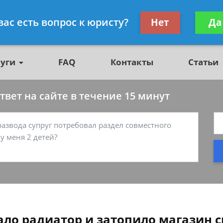
о недвижимости, юрист
Получите консул
вас есть вопрос к юристу?
Нет
Да
бес
луги
FAQ
Контакты
Статьи
вет на сайте в течение 15 минут
ало радиатор и затопило магазин с