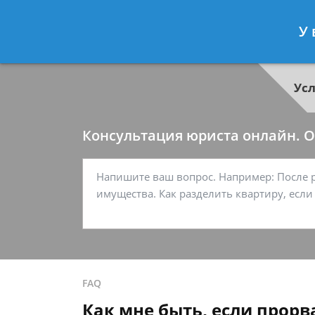
Георгий Ситников
- Специалист п
У 
Спросить юриста
Ус
Консультация юриста онлайн. От
FAQ
Как мне быть, если прорв