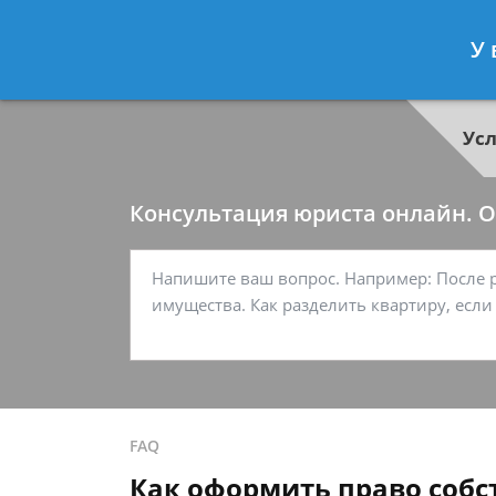
Георгий Ситников
- Специалист п
У 
Спросить юриста
Ус
Консультация юриста онлайн. От
FAQ
Как оформить право собс