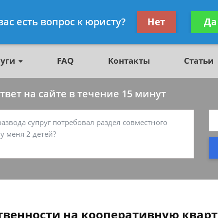
о недвижимости, юрист
Получите консул
вас есть вопрос к юристу?
Нет
Да
бес
луги
FAQ
Контакты
Статьи
вет на сайте в течение 15 минут
твенности на кооперативную кварт