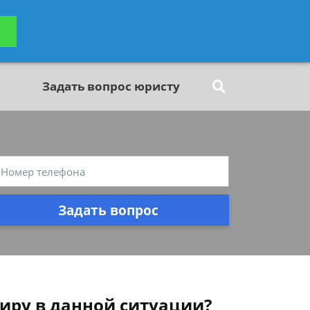
ьтацию
Задать вопрос
платно
Задать вопрос юристу
Задать вопрос
иру в данной ситуации?