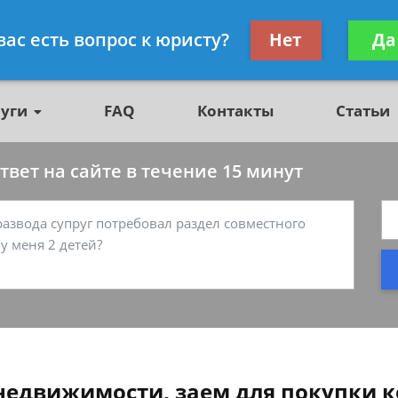
о недвижимости, юрист
Получите консул
вас есть вопрос к юристу?
Нет
Да
бес
луги
FAQ
Контакты
Статьи
вет на сайте в течение 15 минут
 недвижимости, заем для покупки 