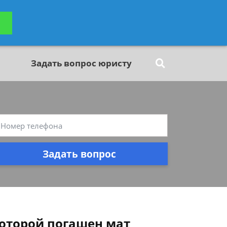
ьтацию
Задать вопрос
платно
Задать вопрос юристу
Задать вопрос
которой погашен мат