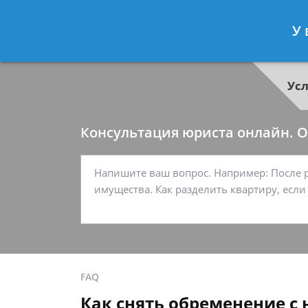
Георгий Ситников
- Специалист п
У 
Спросить юриста
Ус
Консультация юриста онлайн. От
FAQ
Как снять обременение с