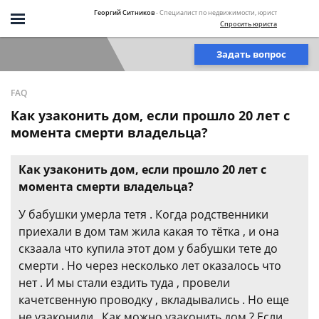
Георгий Ситников
- Специалист по недвижимости, юрист
Спросить юриста
Задать вопрос
FAQ
Как узаконить дом, если прошло 20 лет с
момента смерти владельца?
Как узаконить дом, если прошло 20 лет с
момента смерти владельца?
У бабушки умерла тетя . Когда родственники
приехали в дом там жила какая то тётка , и она
скзаала что купила этот дом у бабушки тете до
смерти . Но через несколько лет оказалось что
нет . И мы стали ездить туда , провели
качетсвенную проводку , вкладывались . Но еще
не узаконили . Как можно узаконить дом ? Если