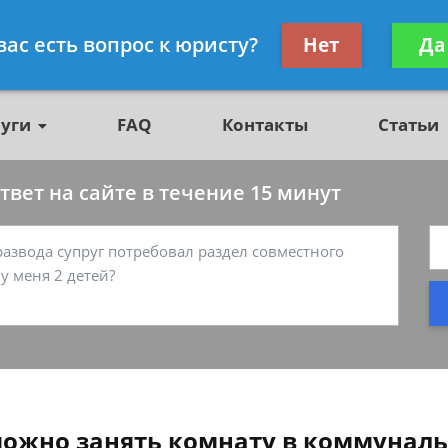
о недвижимости, юрист
Получите консул
вас есть вопрос к юристу?
Нет
Да
бес
луги
FAQ
Контакты
Статьи
вет на сайте в течение 15 минут
ожно занять комнату в коммуналь