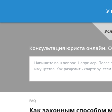
Георгий Ситников
- Специалист п
У 
Спросить юриста
Ус
Консультация юриста онлайн. От
FAQ
Как законным способом м