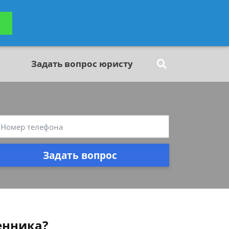
ьтацию
Задать вопрос
платно
Задать вопрос юристу
Задать вопрос
енника?