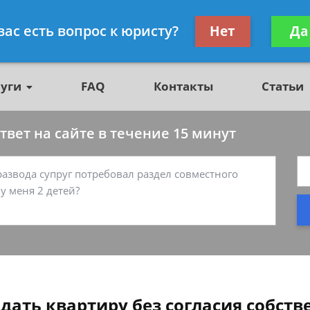
о недвижимости, юрист
Получите консул
вас есть вопрос к юристу?
Нет
Да
бес
луги
FAQ
Контакты
Статьи
вет на сайте в течение 15 минут
дать квартиру без согласия собств