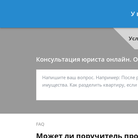
Георгий Ситников
- Специалист п
У 
Спросить юриста
Ус
Консультация юриста онлайн. От
FAQ
Может ли поручитель про