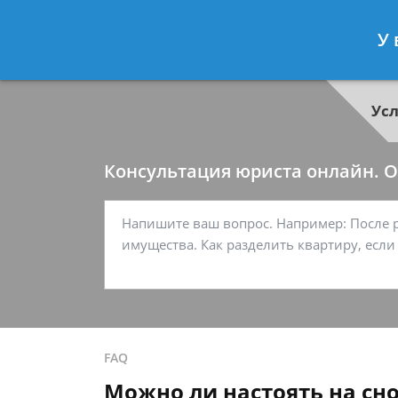
Георгий Ситников
- Специалист п
У 
Спросить юриста
Ус
Консультация юриста онлайн. От
FAQ
Можно ли настоять на сн