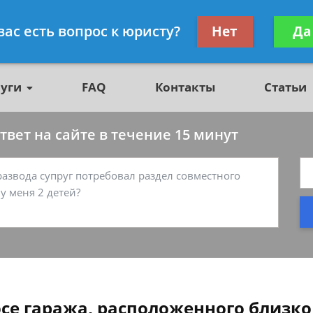
о недвижимости, юрист
Получите консул
вас есть вопрос к юристу?
Нет
Да
бес
луги
FAQ
Контакты
Статьи
вет на сайте в течение 15 минут
осе гаража, расположенного близко