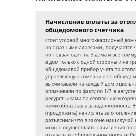
Начисление оплаты за отоп
общедомового счетчика
стоит угловой многоквартирный дом с
но с разными адресами , получается 
но подвал один на 3 дома и все комм
в дом только с одной стороны и на т
общедомовой прибор учета по отопл
управляющую компанию по общедомов
высчитывали на каждый дом отдельно
оплачивали по факту по 1/7. в авгус
ресурстниками по отоплению и горяче
ними образовалась задолженность. Э
(продолжить) начислять за отоплени
разъяснили что в законе наш случай 
можно осуществлять начисления по 
отказать. в добровольном порядке Ре