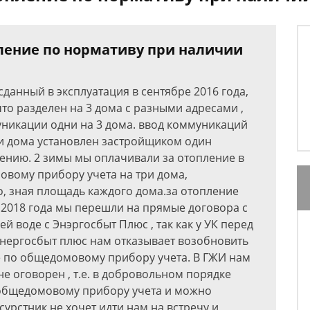
ление по нормативу при наличии
данный в эксплуатация в сентябре 2016 года,
что разделен на 3 дома с разными адресами ,
уникации одни на 3 дома. ввод коммуникаций
ри дома установлен застройщиком один
ению. 2 зимы мы оплачивали за отопление в
ому прибору учета на три дома,
, зная площадь каждого дома.за отопление
те 2018 года мы перешли на прямые договора с
й воде с Энэргосбыт Плюс , так как у УК перед
нергосбыт плюс нам отказывает возобновить
е по общедомовому прибору учета. В ГЖИ нам
не оговорен , т.е. в добровольном порядке
общедомовому прибору учета и можно
сурстник не хочет идти нам на встречу и