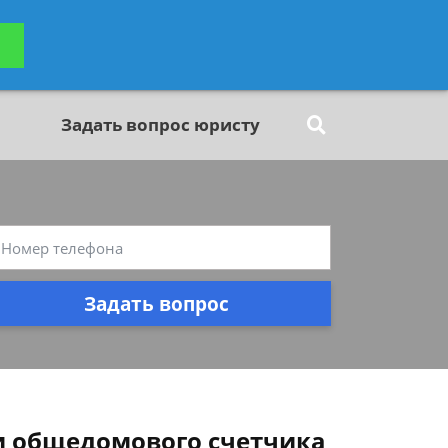
ьтацию
Задать вопрос
платно
Задать вопрос юристу
Задать вопрос
и общедомового счетчика