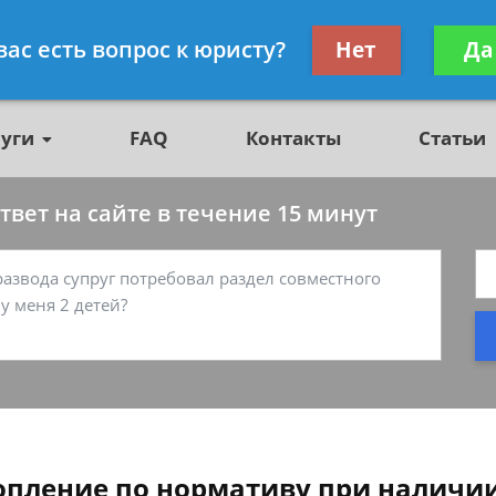
о недвижимости, юрист
Получите консул
вас есть вопрос к юристу?
Нет
Да
бес
луги
FAQ
Контакты
Статьи
вет на сайте в течение 15 минут
опление по нормативу при наличи