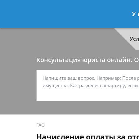
Георгий Ситников
- Специалист п
У 
Спросить юриста
Ус
Консультация юриста онлайн. От
FAQ
Начисление оплаты за от