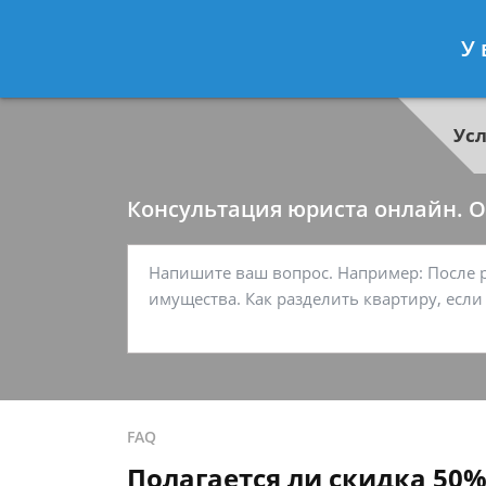
Георгий Ситников
- Специалист п
У 
Спросить юриста
Ус
Консультация юриста онлайн. От
FAQ
Полагается ли скидка 50%