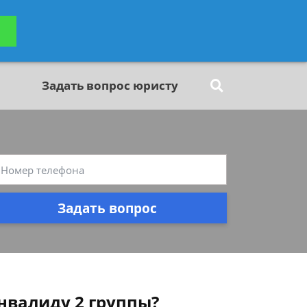
ьтацию
Задать вопрос
платно
Задать вопрос юристу
Задать вопрос
нвалиду 2 группы?