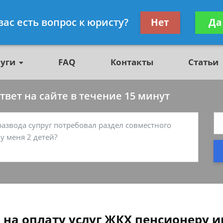
о недвижимости, юрист
Получите консул
вас есть вопрос к юристу?
Нет
Да
бес
луги
FAQ
Контакты
Статьи
вет на сайте в течение 15 минут
 на оплату услуг ЖКХ пенсионеру и