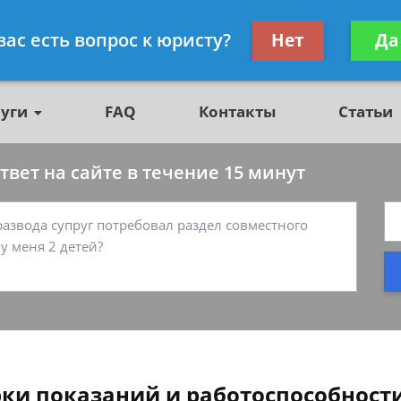
о недвижимости, юрист
Получите консул
вас есть вопрос к юристу?
Нет
Да
бес
луги
FAQ
Контакты
Статьи
вет на сайте в течение 15 минут
ки показаний и работоспособност