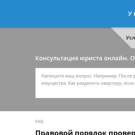
Георгий Ситников
- Специалист п
У 
Спросить юриста
Ус
Консультация юриста онлайн. От
FAQ
Правовой порядок провер